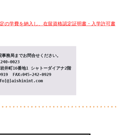
定の学費を納入し、在留資格認定証明書・入学許可書
院事務局までお問合せください。
240-0023  
岩井町16番地1 シャトーダイアナ2階
0919  FAX:045-242-0929
fo[@]aishinint.com