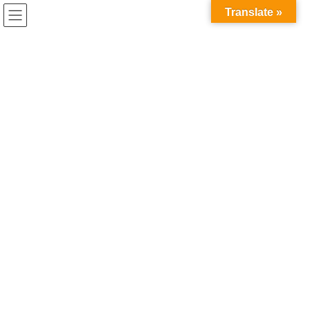
Translate »
最新投稿
HOME
最新投稿
横浜市新市庁舎見学に行ってきました。
2025年5月22日
/ 最終更新日時 :
2025年5月22日
最新投稿
横浜市新市庁舎見学に行ってきま
した。
5月16日（金）、在校生全員で横浜市の新市庁舎を見学して来
ました。
日本の行政機関のしくみや、市役所の役割について知り、実際