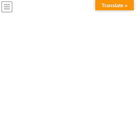
コ
ナ
Translate »
ン
ビ
テ
ゲ
ン
ー
最新投稿
ツ
シ
へ
ョ
ス
ン
HOME
最新投稿
キ
に
ッ
移
プ
動
2024年5月24日
最新投稿
鎌倉に行ってきました。
5月23日、在校生で鎌倉に行ってきました。 学生たちは鎌倉大
仏、江ノ島などを訪れ、日本の歴史や宗教の違いを体験的に学
び、日本の文化や精神によく深く触れることができ、大変楽しい
時間を過ごしました。
2024年3月6日
最新投稿