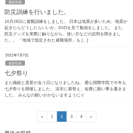
最新投稿
防災訓練を行いました。
10月28日に避難訓練をしました。 日本は地震が多いため、地震が
起きたらどうしたらいいか、DVDを見て勉強をしました。 また、
防災グッズを実際に触りながら、使い方などの説明を聞きまし
た。。 「地域で指定された避難場所」も […]
2022年7月7日
最新投稿
七夕祭り
また織姫と彦星が会う日になりましたね。 愛心国際学院で今年も
七夕祭りを開催しました。 浴衣に着替え、短冊に願い事を書きま
した。 みんなの願いがかないますように☆
投
固
固
固
固
«
1
2
3
4
»
稿
定
定
定
定
ペ
ペ
ペ
ペ
の