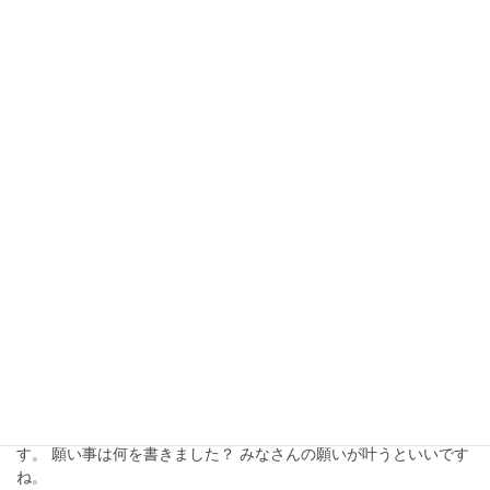
11月2日、2023年度秋の課外活動でディズニーランドへ行ってい
ました。 その他の模様はFacebookにてご覧いただけます。
Facebook
2023年9月12日
最新投稿
防災訓練を行いました。
9月11日(月)、防災訓練を行いました。 横浜市中区役所・危機管
理・地域防災の方に来てもらい、災害についてレクチャーをして
いただきました。 その後は学校近くの広域避難場所まで移動し、
避難ルートを確認しました。
2023年7月10日
最新投稿
2023年七夕祭り
7月7日(金)、学校で七夕祭りを行いました。 浴衣姿とても素敵で
す。 願い事は何を書きました？ みなさんの願いが叶うといいです
ね。