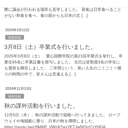
た。 日本の行政機関のしくみや、市役所の役割について知り、実
際に議会が行われる場所も見学しました。 昼食は日常食べること
がない和食を食べ、食の面からも日本の文 […]
2025年3月12日
最新投稿
3月8日（土）卒業式を行いました。
2025年3月8日（土）、愛心国際学院の第21回卒業式を挙行し、卒
業生65名に卒業証書を授与しました。 当日は皆勤賞3名の学生に
も賞状を贈呈しました。 二年間という、長い人生のごくごく一握
りの時間の中で、皆さんは見違える […]
2024年12月13日
最新投稿
秋の課外活動を行いました。
12月5日（木）、秋の課外活動で箱根へ行ってきました。 ロープ
ウェイや海賊船に乗り、日本の秋を満喫しました。
https://youtu.be/c8Mi6P_VWzA?si=YFTJw5tOctZzYHGA