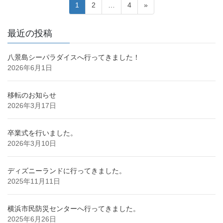
投
固
固
固
1
2
…
4
»
稿
定
定
定
ペ
ペ
ペ
の
最近の投稿
ー
ー
ー
ペ
ジ
ジ
ジ
八景島シーパラダイスへ行ってきました！
ー
2026年6月1日
ジ
送
移転のお知らせ
り
2026年3月17日
卒業式を行いました。
2026年3月10日
ディズニーランドに行ってきました。
2025年11月11日
横浜市民防災センターへ行ってきました。
2025年6月26日