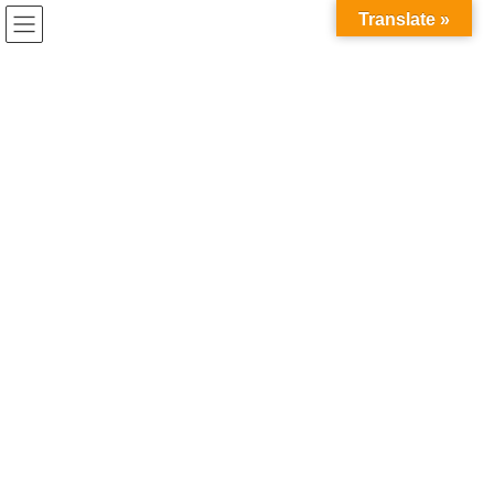
コ
ナ
Translate »
ン
ビ
テ
ゲ
ン
ー
aishinkokusai
ツ
シ
へ
ョ
ス
ン
HOME
aishinkokusai
キ
に
ッ
移
プ
動
2026年6月1日
最新投稿
八景島シーパラダイスへ行ってきました！
5/29（金）在校生全員で八景島シーパラダイスへ行ってきまし
た！ 当日は天候にも恵まれ、水族館では、イルカやペンギン、色
とりどりの魚たちを見学し、普段なかなかできない貴重な体験を
することができました。 クラスや国籍の垣根 […]
2026年3月17日
最新投稿