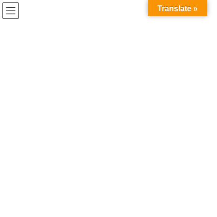
コ
ナ
Translate »
ン
ビ
テ
ゲ
ン
ー
最新投稿
ツ
シ
へ
ョ
ス
ン
HOME
最新投稿
祝☆卒業
キ
に
ッ
移
プ
動
2021年3月6日
/ 最終更新日時 :
2021年3月16日
最新投稿
祝☆卒業
卒業式は中止になりましたが、本日クラスごとに卒業証書授与式
を行いました！