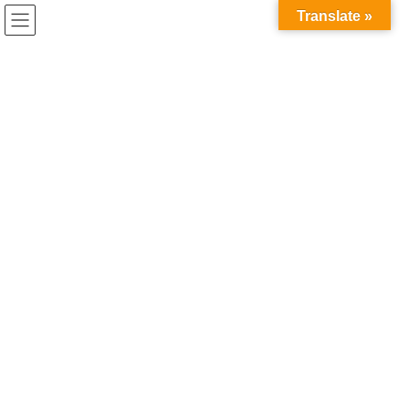
コ
ナ
Translate »
ン
ビ
テ
ゲ
ン
ー
最新投稿
ツ
シ
へ
ョ
ス
ン
HOME
最新投稿
明日から春休みです。
キ
に
ッ
移
プ
動
2021年3月19日
/ 最終更新日時 :
2021年3月19日
最新投稿
明日から春休みです。