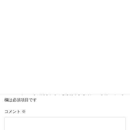
4月5日まで春休みとなりますが、くれぐれも体調に気を付けて、
日本語の勉強もたくさんしましょう！
最新投稿
カテゴリー
コメントを残す
メールアドレスが公開されることはありません。
※
が付いている
欄は必須項目です
コメント
※